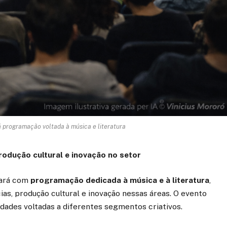
 programação voltada à música e literatura
rodução cultural e inovação no setor
tará com
programação dedicada à música e à literatura
,
ias, produção cultural e inovação nessas áreas. O evento
idades voltadas a diferentes segmentos criativos.