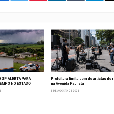
o
Twitter
Pinterest
LinkedIn
Tumblr
Telegrama
Facebook
E SP ALERTA PARA
Prefeitura limita som de artistas de 
EMPO NO ESTADO
na Avenida Paulista
6
5 DE AGOSTO DE 2026