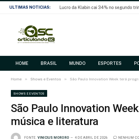
ULTIMAS NOTICIAS:
Lucro da Klabin cai 34% no segundo tr
HOME
BRASIL
MUNDO
ESPORTES
PO
»
»
Home
Shows e Eventos
São Paulo Innovation Week terá progr
SHOWS E EVENTOS
São Paulo Innovation Week
música e literatura
FONTE:
VINICIUS MORORO
4 DE ABRIL DE 2026
NENHUM C