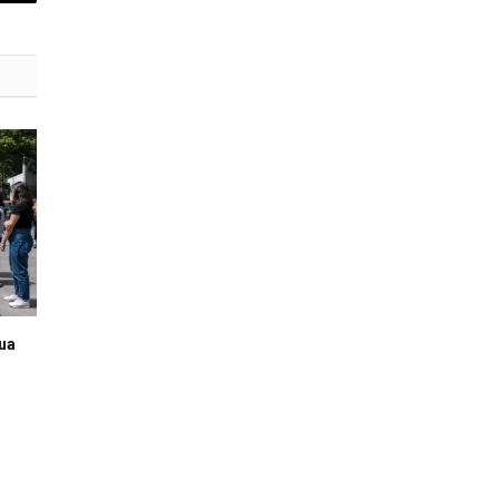
E-
mail
rua