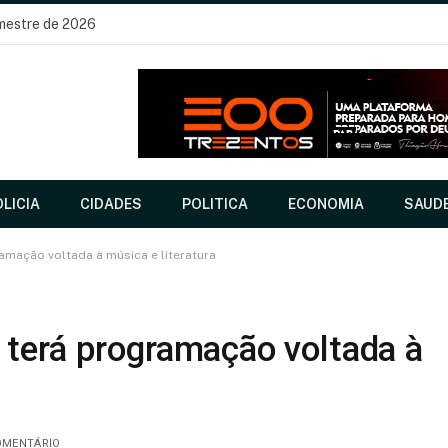
imestre de 2026
LICIA
CIDADES
POLITICA
ECONOMIA
SAUD
amação voltada à música e literatura
 terá programação voltada à
OMENTÁRIO