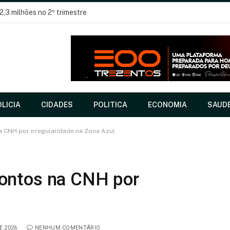
LICIA
CIDADES
POLITICA
ECONOMIA
SAUD
 CNH por irregularidade na Zona Azul
pontos na CNH por
l
E 2026
NENHUM COMENTÁRIO