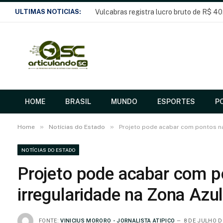
ULTIMAS NOTICIAS:
HOME
BRASIL
MUNDO
ESPORTES
PO
»
»
Home
Notícias do Estado
Projeto pode acabar com pontos na
NOTÍCIAS DO ESTADO
Projeto pode acabar com 
irregularidade na Zona Azu
FONTE:
VINICIUS MORORO - JORNALISTA ATIPICO
8 DE JULHO D