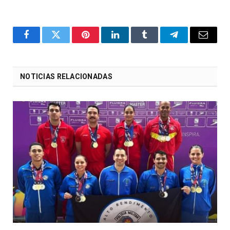
o
Twitter
Pinterest
LinkedIn
Tumblr
Telegrama
E-
Facebook
mail
NOTICIAS RELACIONADAS