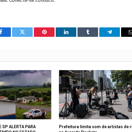
iais. Conecte-se conosco.
o
Twitter
Pinterest
LinkedIn
Tumblr
Telegrama
Facebook
E SP ALERTA PARA
Prefeitura limita som de artistas de 