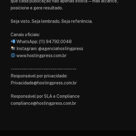
que cada publicação não apenas exista — mas alcance,
posicione e gere resultado.
Seja visto. Seja lembrado. Seja referência.
Canais oficiais:
WhatsApp: (11) 94792.0048
Instagram: @agenciahostingpress
www.hostingpress.com.br⁠
------------------------------------
Responsável por privacidade:
Privacidade@hostingpress.com.br
Responsável por SLA e Compliance
compliance@hostingpress.com.br