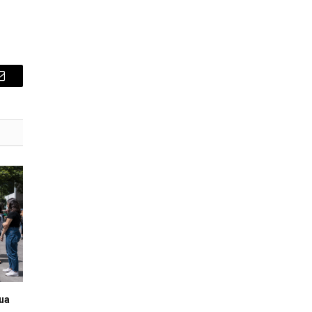
E-
mail
rua