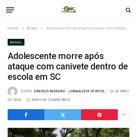
»
»
Home
Brasil
Adolescente morre após ataque com canivete dentro de escola em SC
BRASIL
Adolescente morre após
ataque com canivete dentro de
escola em SC
FONTE:
VINICIUS MORORO - JORNALISTA ATIPICO
25 DE MAIO
DE 2026
NENHUM COMENTÁRIO