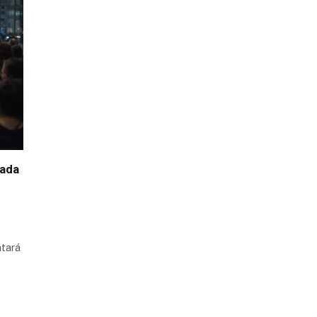
tada
ntará