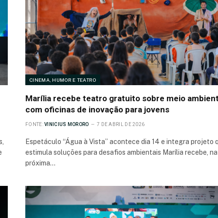
CINEMA, HUMOR E TEATRO
Marília recebe teatro gratuito sobre meio ambien
com oficinas de inovação para jovens
FONTE:
VINICIUS MORORO
7 DE ABRIL DE 2026
s,
Espetáculo “Água à Vista” acontece dia 14 e integra projeto 
e
estimula soluções para desafios ambientais Marília recebe, na
próxima…