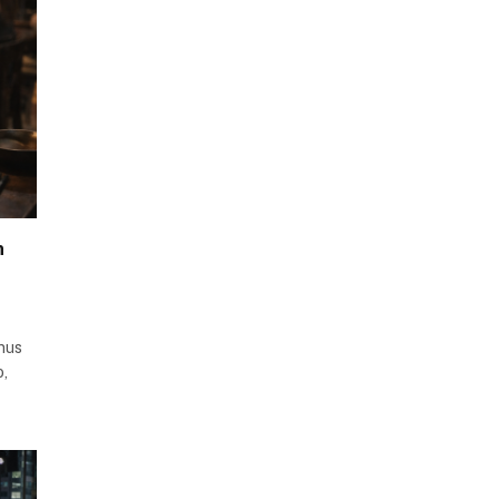
m
nus
o,