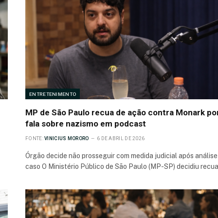
ENTRETENIMENTO
MP de São Paulo recua de ação contra Monark po
fala sobre nazismo em podcast
FONTE:
VINICIUS MORORO
6 DE ABRIL DE 2026
Órgão decide não prosseguir com medida judicial após análise
caso O Ministério Público de São Paulo (MP-SP) decidiu recu