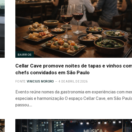
BAIRROS
Cellar Cave promove noites de tapas e vinhos co
chefs convidados em São Paulo
FONTE:
VINICIUS MORORO
4 DE ABRIL DE 2026
Evento reúne nomes da gastronomia em experiências com me
especiais e harmonização O espaço Cellar Cave, em São Paul
passou…